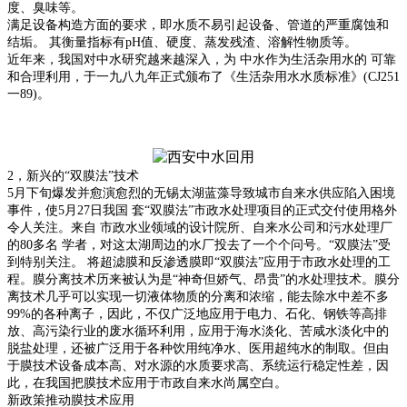
度、臭味等。
满足设备构造方面的要求，即水质不易引起设备、管道的严重腐蚀和
结垢。 其衡量指标有pH值、硬度、蒸发残渣、溶解性物质等。
近年来，我国对中水研究越来越深入，为 中水作为生活杂用水的 可靠
和合理利用，于一九八九年正式颁布了《生活杂用水水质标准》(CJ251
一89)。
2，新兴的“双膜法”技术
5月下旬爆发并愈演愈烈的无锡太湖蓝藻导致城市自来水供应陷入困境
事件，使5月27日我国 套“双膜法”市政水处理项目的正式交付使用格外
令人关注。来自 市政水业领域的设计院所、自来水公司和污水处理厂
的80多名 学者，对这太湖周边的水厂投去了一个个问号。“双膜法”受
到特别关注。 将超滤膜和反渗透膜即“双膜法”应用于市政水处理的工
程。膜分离技术历来被认为是“神奇但娇气、昂贵”的水处理技术。膜分
离技术几乎可以实现一切液体物质的分离和浓缩，能去除水中差不多
99%的各种离子，因此，不仅广泛地应用于电力、石化、钢铁等高排
放、高污染行业的废水循环利用，应用于海水淡化、苦咸水淡化中的
脱盐处理，还被广泛用于各种饮用纯净水、医用超纯水的制取。但由
于膜技术设备成本高、对水源的水质要求高、系统运行稳定性差，因
此，在我国把膜技术应用于市政自来水尚属空白。
新政策推动膜技术应用