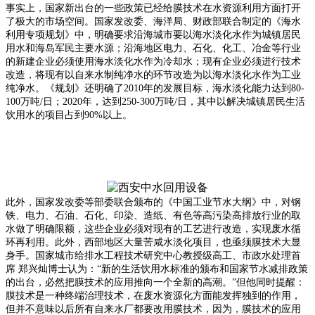
事实上，国家新出台的一些政策已经给膜技术在水资源利用方面打开
了极大的市场空间。国家发改委、海洋局、财政部联合制定的《海水
利用专项规划》中，明确要求沿海城市要以海水淡化水作为城镇居民
用水和海岛军民主要水源；沿海地区电力、石化、化工、冶金等行业
的新建企业必须使用海水淡化水作为冷却水；现有企业必须进行技术
改造，将现有以自来水制纯净水的环节改造为以海水淡化水作为工业
纯净水。《规划》还明确了2010年的发展目标，海水淡化能力达到80-
100万吨/日；2020年，达到250-300万吨/日，其中以解决城镇居民生活
饮用水的项目占到90%以上。
此外，国家发改委等部委联合颁布的《中国工业节水大纲》中，对钢
铁、电力、石油、石化、印染、造纸、有色等高污染高排放行业的取
水做了明确限额，这些企业必须对现有的工艺进行改造，实现废水循
环再利用。此外，西部地区大量苦咸水淡化项目，也亟须膜技术大显
身手。国家城市给排水工程技术研究中心教授级高工、市政水处理首
席 郑兴灿博士认为：“新的生活饮用水标准的颁布和国家节水减排政策
的出台，必然把膜技术的应用推向一个全新的高潮。”但他同时提醒：
膜技术是一种终端治理技术，在废水资源化方面能发挥独到的作用，
但并不意味以后所有自来水厂都要改用膜技术，因为，膜技术的应用