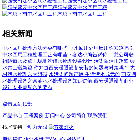
西安司法小区雨水处理工程
阳光馨园中水回用工程
木塔南村中水回用工程
相关新闻
中水回用处理方法分类有哪些
中水回用​处理应用你知道吗？
中水回用工程处理工艺有哪些？容达小编告诉你！
我公司获
得隧道水及施工场地洗罐水处理设备设计
污染防治正攻坚 绿
水青山谱新篇
你知道西安暖通设备安装的问题与对策吗？
农
村污水处理六大阻碍
水污染问题严峻 生活污水成元凶
西安污
水处理设备之含油污水处理设备知识讲解
西安暖通设备商业
设计专业需配合的要点
点击回到顶部
产品中心
工程案例
新闻中心
公司简介
联系我们
技术支持：
动力无限
电话咨询
企业相册
产品中心
网站首页