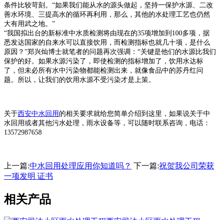
条件比较苛刻。“如果我们能从水的源头做起，坚持一保护水源、二改
善水环境、三提高水的循环再利用，那么，其他的水处理工艺也仍然
大有用武之地。”
“我国拟出台的新标准中水质检测将由现在的35项增加到100多项，据
悉发达国家的自来水可以直接饮用，而检测指标也就几十项，是什么
原因？”郑兴灿博士就笔者的问题再次强调：“关键是他们的水源比我们
保护的好。如果水源污染了，即使检测的指标增加了，饮用水达标
了，但未必所有水中污染物都能检测出来，就像食品中的苏丹红问
题。所以，让我们的饮用水源不受污染才是上策。
关于
西安中水回用
的相关要求就给您简单介绍到这里，如果说关于中
水回用或者其他污水处理，雨水设备等，可以随时联系咨询，电话：
13572987658
上一篇:
中水回用​处理应用你知道吗？
下一篇:
祝贺我公司荣获
一项发明 证书
相关产品