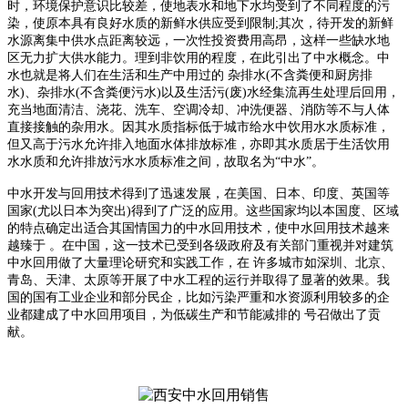
时，环境保护意识比较差，使地表水和地下水均受到了不同程度的污
染，使原本具有良好水质的新鲜水供应受到限制;其次，待开发的新鲜
水源离集中供水点距离较远，一次性投资费用高昂，这样一些缺水地
区无力扩大供水能力。理到非饮用的程度，在此引出了中水概念。中
水也就是将人们在生活和生产中用过的 杂排水(不含粪便和厨房排
水)、杂排水(不含粪便污水)以及生活污(废)水经集流再生处理后回用，
充当地面清洁、浇花、洗车、空调冷却、冲洗便器、消防等不与人体
直接接触的杂用水。因其水质指标低于城市给水中饮用水水质标准，
但又高于污水允许排入地面水体排放标准，亦即其水质居于生活饮用
水水质和允许排放污水水质标准之间，故取名为“中水”。
中水开发与回用技术得到了迅速发展，在美国、日本、印度、英国等
国家(尤以日本为突出)得到了广泛的应用。这些国家均以本国度、区域
的特点确定出适合其国情国力的中水回用技术，使中水回用技术越来
越臻于 。在中国，这一技术已受到各级政府及有关部门重视并对建筑
中水回用做了大量理论研究和实践工作，在 许多城市如深圳、北京、
青岛、天津、太原等开展了中水工程的运行并取得了显著的效果。我
国的国有工业企业和部分民企，比如污染严重和水资源利用较多的企
业都建成了中水回用项目，为低碳生产和节能减排的 号召做出了贡
献。