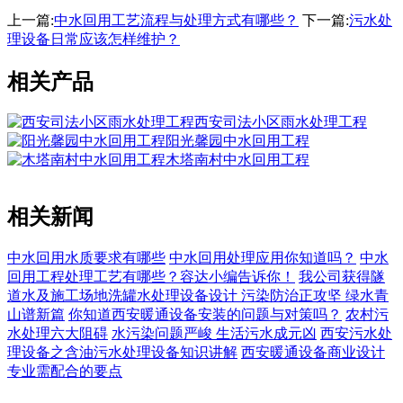
上一篇:
中水回用工艺流程与处理方式有哪些？
下一篇:
污水处
理设备日常应该怎样维护？
相关产品
西安司法小区雨水处理工程
阳光馨园中水回用工程
木塔南村中水回用工程
相关新闻
中水回用水质要求有哪些
中水回用​处理应用你知道吗？
中水
回用工程处理工艺有哪些？容达小编告诉你！
我公司获得隧
道水及施工场地洗罐水处理设备设计
污染防治正攻坚 绿水青
山谱新篇
你知道西安暖通设备安装的问题与对策吗？
农村污
水处理六大阻碍
水污染问题严峻 生活污水成元凶
西安污水处
理设备之含油污水处理设备知识讲解
西安暖通设备商业设计
专业需配合的要点